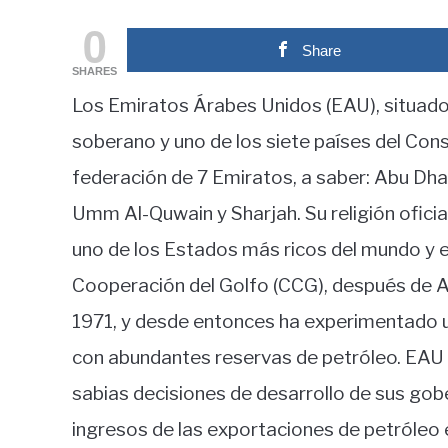
by
fxigor
0
Share
in
SHARES
Educación
Los Emiratos Árabes Unidos (EAU), situados
financiera
soberano y uno de los siete países del Cons
federación de 7 Emiratos, a saber: Abu Dhab
Umm Al-Quwain y Sharjah. Su religión oficial 
uno de los Estados más ricos del mundo y 
Cooperación del Golfo (CCG), después de Ar
1971, y desde entonces ha experimentado 
con abundantes reservas de petróleo. EAU a
sabias decisiones de desarrollo de sus gobe
ingresos de las exportaciones de petróleo e