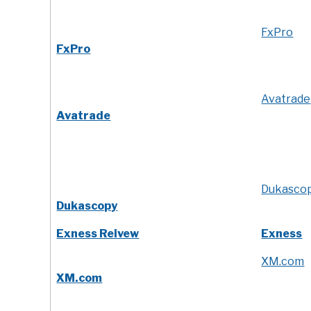
FxPro
FxPro
Avatrade
Avatrade
Dukasco
Dukascopy
Exness Reivew
Exness
XM.com
XM.com