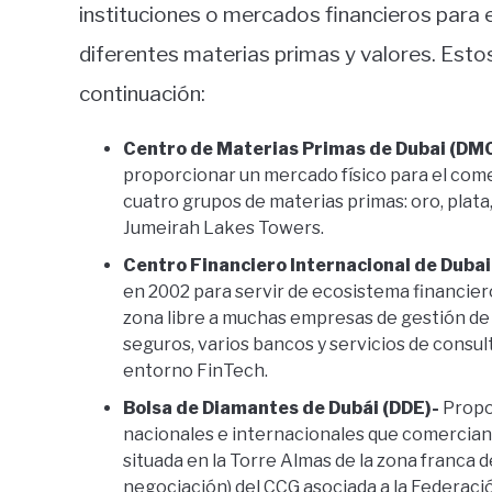
instituciones o mercados financieros para 
diferentes materias primas y valores. Est
continuación:
Centro de Materias Primas de Dubai (DM
proporcionar un mercado físico para el come
cuatro grupos de materias primas: oro, plata,
Jumeirah Lakes Towers.
Centro Financiero Internacional de Dubai
en 2002 para servir de ecosistema financie
zona libre a muchas empresas de gestión de 
seguros, varios bancos y servicios de consul
entorno FinTech.
Bolsa de Diamantes de Dubái (DDE)-
Propo
nacionales e internacionales que comercian 
situada en la Torre Almas de la zona franca d
negociación) del CCG asociada a la Federaci