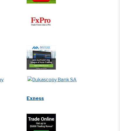
py
Exness