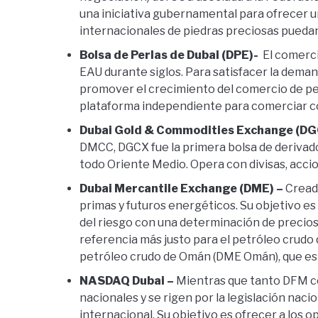
una iniciativa gubernamental para ofrecer u
internacionales de piedras preciosas puedan
Bolsa de Perlas de Dubai (DPE)-
El comerci
EAU durante siglos. Para satisfacer la deman
promover el crecimiento del comercio de pe
plataforma independiente para comerciar con
Dubai Gold & Commodities Exchange (DG
DMCC, DGCX fue la primera bolsa de derivados
todo Oriente Medio. Opera con divisas, acci
Dubai Mercantile Exchange (DME) –
Creada
primas y futuros energéticos. Su objetivo es
del riesgo con una determinación de precios
referencia más justo para el petróleo crudo 
petróleo crudo de Omán (DME Omán), que es s
NASDAQ Dubai –
Mientras que tanto DFM c
nacionales y se rigen por la legislación nac
internacional. Su objetivo es ofrecer a los 