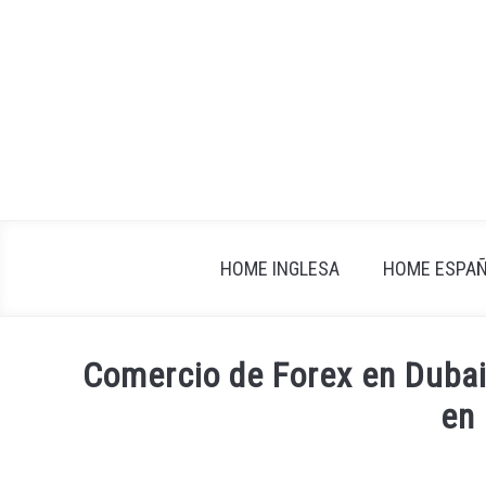
Skip
to
content
HOME INGLESA
HOME ESPA
Comercio de Forex en Dubai
en
Written