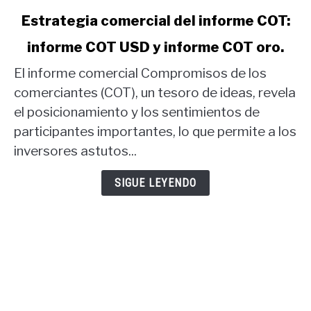
link
Estrategia comercial del informe COT:
to
informe COT USD y informe COT oro.
Estrategia
comercial
El informe comercial Compromisos de los
del
comerciantes (COT), un tesoro de ideas, revela
informe
el posicionamiento y los sentimientos de
COT:
participantes importantes, lo que permite a los
informe
COT
inversores astutos...
USD
y
SIGUE LEYENDO
informe
COT
oro.