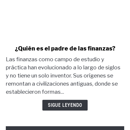
link
¿Quién es el padre de las finanzas?
to
Las finanzas como campo de estudio y
¿Quién
es
práctica han evolucionado a lo largo de siglos
el
y no tiene un solo inventor. Sus orígenes se
padre
remontan a civilizaciones antiguas, donde se
de
establecieron formas...
las
finanzas?
SIGUE LEYENDO