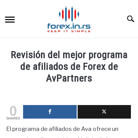
Skip
to
content
Searc
HOME INGLESA
Revisión del mejor programa
HOME ESPAÑOLA
de afiliados de Forex de
AvPartners
LOS MEJORES CORREDORES DE DIVISAS
Written
by
LA INVERSIÓN
fxigor
0
PAMM
in
SHARES
Educación
El programa de afiliados de Ava ofrece un
financiera
CONTACT