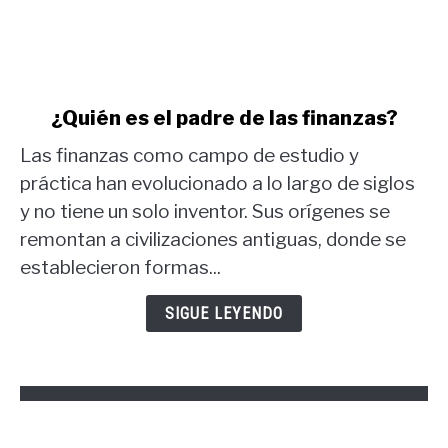
link
¿Quién es el padre de las finanzas?
to
Las finanzas como campo de estudio y
¿Quién
es
práctica han evolucionado a lo largo de siglos
el
y no tiene un solo inventor. Sus orígenes se
padre
remontan a civilizaciones antiguas, donde se
de
establecieron formas...
las
finanzas?
SIGUE LEYENDO