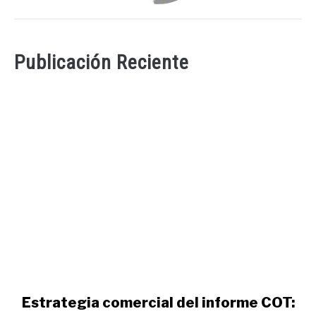
Publicación Reciente
link
Estrategia comercial del informe COT:
to