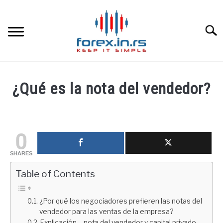
Skip
to
content
Searc
HOME INGLESA
¿Qué es la nota del vendedor?
HOME ESPAÑOLA
Written
by
fxigor
LOS MEJORES CORREDORES DE DIVISAS
0
in
SHARES
LA INVERSIÓN
Educación
financiera
Table of Contents
PAMM
¿Por qué los negociadores prefieren las notas del
vendedor para las ventas de la empresa?
CONTACT
Explicación – nota del vendedor y capital privado