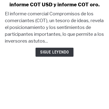
informe COT USD y informe COT oro.
Estrategia
comercial
El informe comercial Compromisos de los
del
comerciantes (COT), un tesoro de ideas, revela
informe
el posicionamiento y los sentimientos de
COT:
participantes importantes, lo que permite a los
informe
COT
inversores astutos...
USD
y
SIGUE LEYENDO
informe
COT
oro.