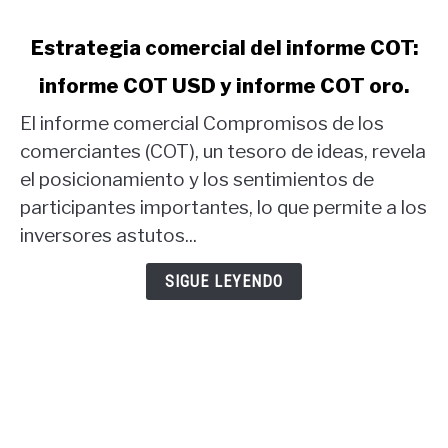
link
Estrategia comercial del informe COT:
to
informe COT USD y informe COT oro.
Estrategia
comercial
El informe comercial Compromisos de los
del
comerciantes (COT), un tesoro de ideas, revela
informe
el posicionamiento y los sentimientos de
COT:
participantes importantes, lo que permite a los
informe
COT
inversores astutos...
USD
y
SIGUE LEYENDO
informe
COT
oro.