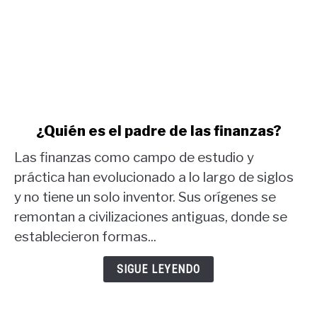
link
¿Quién es el padre de las finanzas?
to
Las finanzas como campo de estudio y
¿Quién
es
práctica han evolucionado a lo largo de siglos
el
y no tiene un solo inventor. Sus orígenes se
padre
remontan a civilizaciones antiguas, donde se
de
establecieron formas...
las
finanzas?
SIGUE LEYENDO