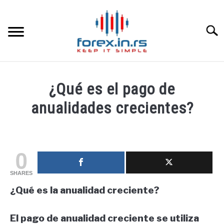
Skip
to
content
Searc
HOME INGLESA
¿Qué es el pago de
HOME ESPAÑOLA
anualidades crecientes?
Written
LOS MEJORES CORREDORES DE DIVISAS
by
fxigor
0
LA INVERSIÓN
in
SHARES
Educación
PAMM
¿Qué es la anualidad creciente?
financiera
CONTACT
El pago de anualidad creciente se utiliza