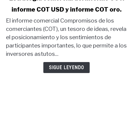
to
informe COT USD y informe COT oro.
Estrategia
comercial
El informe comercial Compromisos de los
del
comerciantes (COT), un tesoro de ideas, revela
informe
el posicionamiento y los sentimientos de
COT:
participantes importantes, lo que permite a los
informe
COT
inversores astutos...
USD
y
SIGUE LEYENDO
informe
COT
oro.