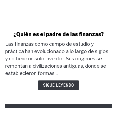
link
¿Quién es el padre de las finanzas?
to
Las finanzas como campo de estudio y
¿Quién
es
práctica han evolucionado a lo largo de siglos
el
y no tiene un solo inventor. Sus orígenes se
padre
remontan a civilizaciones antiguas, donde se
de
establecieron formas...
las
finanzas?
SIGUE LEYENDO