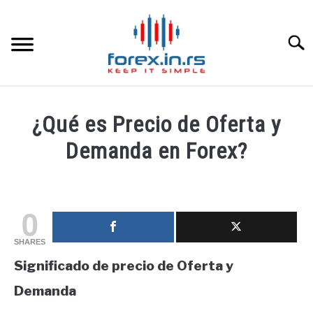
Skip
to
content
Searc
HOME INGLESA
¿Qué es Precio de Oferta y
HOME ESPAÑOLA
Demanda en Forex?
Written
LOS MEJORES CORREDORES DE DIVISAS
by
fxigor
0
LA INVERSIÓN
in
SHARES
Educación
PAMM
Significado de precio de Oferta y
financiera
Demanda
CONTACT