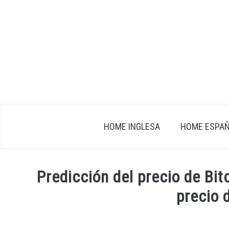
Skip
to
content
HOME INGLESA
HOME ESPA
Predicción del precio de Bi
precio 
Written