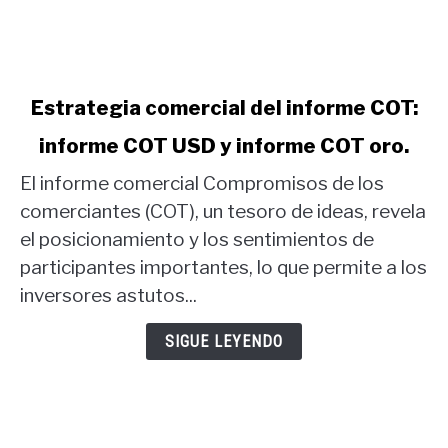
link
Estrategia comercial del informe COT:
to
informe COT USD y informe COT oro.
Estrategia
comercial
El informe comercial Compromisos de los
del
comerciantes (COT), un tesoro de ideas, revela
informe
el posicionamiento y los sentimientos de
COT:
participantes importantes, lo que permite a los
informe
COT
inversores astutos...
USD
y
SIGUE LEYENDO
informe
COT
oro.