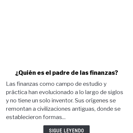
link
¿Quién es el padre de las finanzas?
to
Las finanzas como campo de estudio y
¿Quién
es
práctica han evolucionado a lo largo de siglos
el
y no tiene un solo inventor. Sus orígenes se
padre
remontan a civilizaciones antiguas, donde se
de
establecieron formas...
las
finanzas?
SIGUE LEYENDO