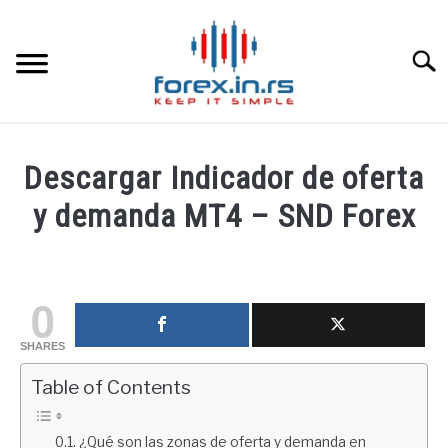
Skip
to
content
Searc
HOME INGLESA
Descargar Indicador de oferta
HOME ESPAÑOLA
y demanda MT4 – SND Forex
Written
LOS MEJORES CORREDORES DE DIVISAS
by
fxigor
0
LA INVERSIÓN
in
SHARES
Educación
PAMM
financiera
Table of Contents
CONTACT
¿Qué son las zonas de oferta y demanda en