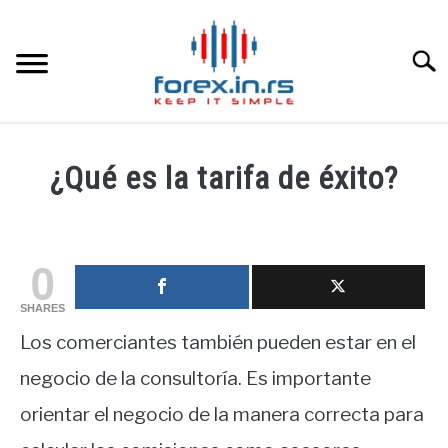
Skip
to
content
Searc
HOME INGLESA
¿Qué es la tarifa de éxito?
HOME ESPAÑOLA
Written
by
fxigor
LOS MEJORES CORREDORES DE DIVISAS
0
in
SHARES
LA INVERSIÓN
Educación
Los comerciantes también pueden estar en el
financiera
PAMM
negocio de la consultoría. Es importante
orientar el negocio de la manera correcta para
CONTACT