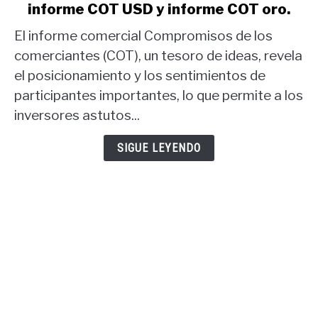
informe COT USD y informe COT oro.
Estrategia
comercial
El informe comercial Compromisos de los
del
comerciantes (COT), un tesoro de ideas, revela
informe
el posicionamiento y los sentimientos de
COT:
participantes importantes, lo que permite a los
informe
COT
inversores astutos...
USD
y
SIGUE LEYENDO
informe
COT
oro.