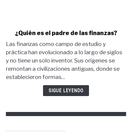
link
¿Quién es el padre de las finanzas?
to
Las finanzas como campo de estudio y
¿Quién
es
práctica han evolucionado a lo largo de siglos
el
y no tiene un solo inventor. Sus orígenes se
padre
remontan a civilizaciones antiguas, donde se
de
establecieron formas...
las
finanzas?
SIGUE LEYENDO