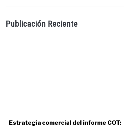
Publicación Reciente
link
Estrategia comercial del informe COT:
to