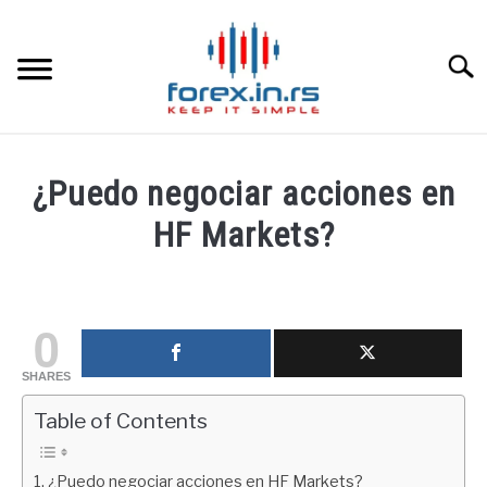
Skip
to
content
Searc
HOME INGLESA
¿Puedo negociar acciones en
HOME ESPAÑOLA
HF Markets?
Written
LOS MEJORES CORREDORES DE DIVISAS
by
fxigor
0
LA INVERSIÓN
in
SHARES
Corredores
,
Educación
PAMM
financiera
Table of Contents
CONTACT
¿Puedo negociar acciones en HF Markets?