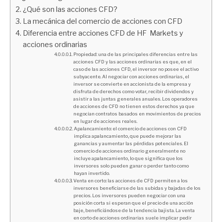
¿Qué son las acciones CFD?
La mecánica del comercio de acciones con CFD
Diferencia entre acciones CFD de HF Markets y
acciones ordinarias
Propiedad: una de las principales diferencias entre las
acciones CFD y las acciones ordinarias es que, en el
caso de las acciones CFD, el inversor no posee el activo
subyacente. Al negociar con acciones ordinarias, el
inversor se convierte en accionista de la empresa y
disfruta de derechos como votar, recibir dividendos y
asistir a las juntas generales anuales. Los operadores
de acciones de CFD no tienen estos derechos ya que
negocian contratos basados en movimientos de precios
en lugar de acciones reales.
Apalancamiento: el comercio de acciones con CFD
implica apalancamiento, que puede mejorar las
ganancias y aumentar las pérdidas potenciales. El
comercio de acciones ordinario generalmente no
incluye apalancamiento, lo que significa que los
inversores solo pueden ganar o perder tanto como
hayan invertido.
Venta en corto: las acciones de CFD permiten a los
inversores beneficiarse de las subidas y bajadas de los
precios. Los inversores pueden negociar con una
posición corta si esperan que el precio de una acción
baje, beneficiándose de la tendencia bajista. La venta
en corto de acciones ordinarias suele implicar pedir