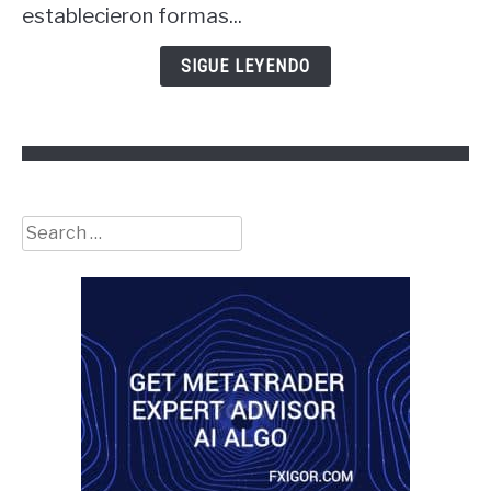
de
establecieron formas...
las
finanzas?
SIGUE LEYENDO
Search
for: