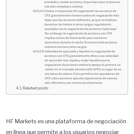
prestado y vender acciones, lo que hace que el proceso
sea más complejo y costoso.
Costos e impuestos de negociación: las acciones de
CFD generalmente tienen costos de negociación más
bajos que las acciones ordinarias, ya que no implican
derechos de timbre ni otros cargos regulatorios
asociados con la negociación de acciones tradicional.
Sin embargo, la negociación de acciones con CFD
implica costes de financiación para mantener
posiciones durante la noche. El comercio de acciones
ordinario no tiene tales cargos.
Velocidad de ejecución y liquidez: la negociación de
acciones con CFD generalmente ofrece una velocidad
de ejecución más rápida y mejor liquidez que la
negociación de acciones ordinaria porque la primera se
realiza en el mercado extrabursátil (OTC) en lugar de en
una bolsa de valores. Esto permite a los operadores de
CFD sobre acciones ejecutar operaciones de manera
más eficiente y con menos deslizamiento.
Related posts:
HF Markets es una plataforma de negociación
en línea que permite a los usuarios negociar