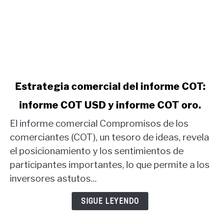
link
Estrategia comercial del informe COT:
to
informe COT USD y informe COT oro.
Estrategia
comercial
El informe comercial Compromisos de los
del
comerciantes (COT), un tesoro de ideas, revela
informe
el posicionamiento y los sentimientos de
COT:
participantes importantes, lo que permite a los
informe
COT
inversores astutos...
USD
y
SIGUE LEYENDO
informe