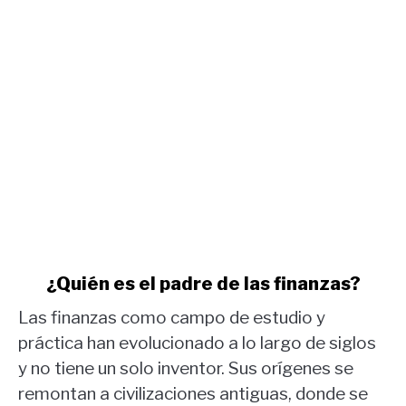
COT
oro.
link
¿Quién es el padre de las finanzas?
to
Las finanzas como campo de estudio y
¿Quién
es
práctica han evolucionado a lo largo de siglos
el
y no tiene un solo inventor. Sus orígenes se
padre
remontan a civilizaciones antiguas, donde se