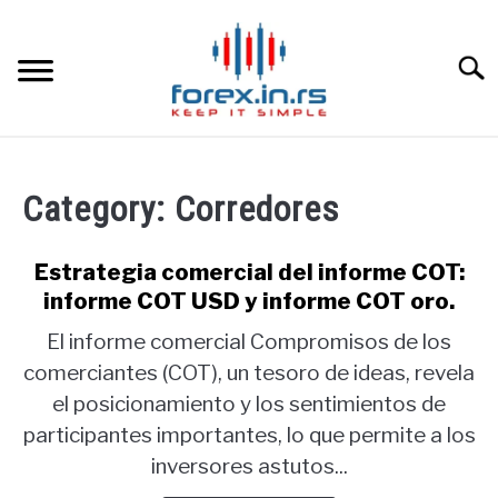
Skip
to
content
Searc
HOME INGLESA
Category:
Corredores
HOME ESPAÑOLA
Estrategia comercial del informe COT:
LOS MEJORES CORREDORES DE DIVISAS
informe COT USD y informe COT oro.
El informe comercial Compromisos de los
LA INVERSIÓN
comerciantes (COT), un tesoro de ideas, revela
el posicionamiento y los sentimientos de
PAMM
participantes importantes, lo que permite a los
inversores astutos...
CONTACT