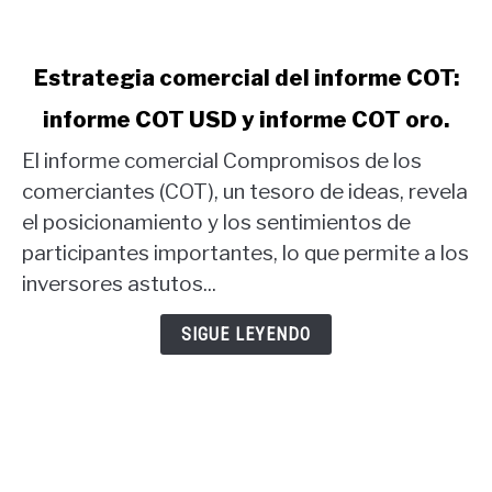
link
Estrategia comercial del informe COT:
to
informe COT USD y informe COT oro.
Estrategia
comercial
El informe comercial Compromisos de los
del
comerciantes (COT), un tesoro de ideas, revela
informe
el posicionamiento y los sentimientos de
COT:
participantes importantes, lo que permite a los
informe
COT
inversores astutos...
USD
y
SIGUE LEYENDO
informe
COT
oro.