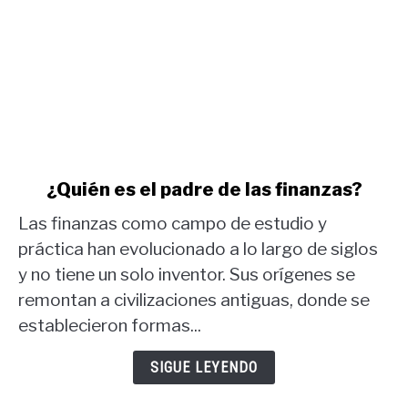
link
¿Quién es el padre de las finanzas?
to
Las finanzas como campo de estudio y
¿Quién
es
práctica han evolucionado a lo largo de siglos
el
y no tiene un solo inventor. Sus orígenes se
padre
remontan a civilizaciones antiguas, donde se
de
establecieron formas...
las
finanzas?
SIGUE LEYENDO