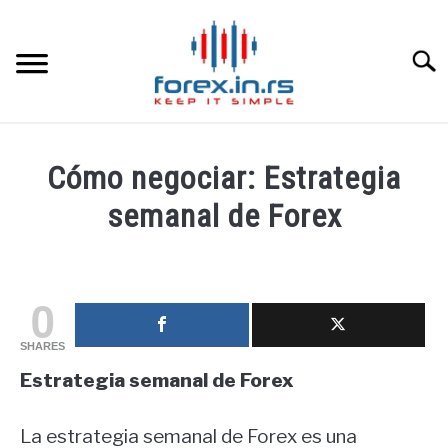
Skip
to
content
Searc
HOME INGLESA
Cómo negociar: Estrategia
HOME ESPAÑOLA
semanal de Forex
Written
LOS MEJORES CORREDORES DE DIVISAS
by
fxigor
0
LA INVERSIÓN
in
SHARES
Educación
PAMM
Estrategia semanal de Forex
financiera
CONTACT
La estrategia semanal de Forex es una