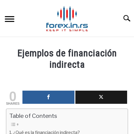
Skip
to
content
Searc
HOME INGLESA
Ejemplos de financiación
HOME ESPAÑOLA
indirecta
Written
LOS MEJORES CORREDORES DE DIVISAS
by
fxigor
0
LA INVERSIÓN
in
SHARES
Educación
PAMM
financiera
Table of Contents
CONTACT
¿Qué es la financiación indirecta?