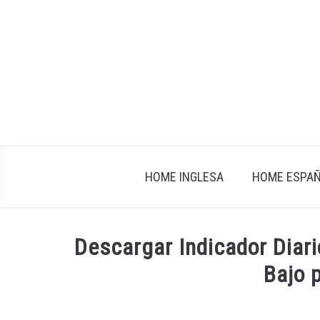
Skip
to
content
HOME INGLESA
HOME ESPA
Descargar Indicador Diari
Bajo 
Written