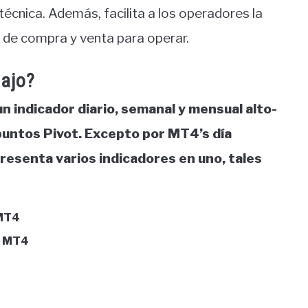
écnica. Además, facilita a los operadores la
a de compra y venta para operar.
Bajo?
n indicador diario, semanal y mensual alto-
puntos Pivot. Excepto por MT4’s día
presenta varios indicadores en uno, tales
 MT4
s MT4