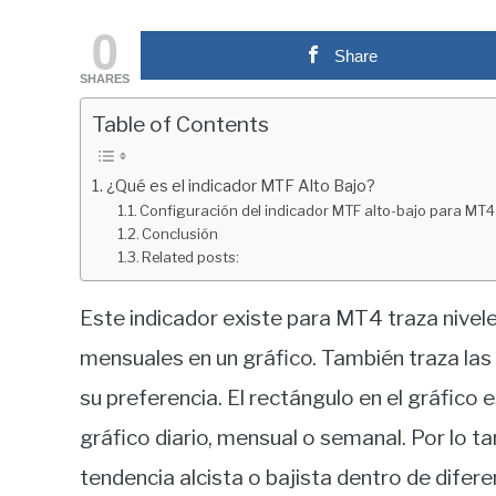
by
fxigor
0
Share
in
SHARES
Educación
financiera
Table of Contents
¿Qué es el indicador MTF Alto Bajo?
Configuración del indicador MTF alto-bajo para MT4
Conclusión
Related posts:
Este indicador existe para MT4 traza nivele
mensuales en un gráfico. También traza las
su preferencia. El rectángulo en el gráfico 
gráfico diario, mensual o semanal. Por lo ta
tendencia alcista o bajista dentro de dife