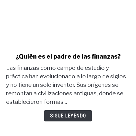
link
¿Quién es el padre de las finanzas?
to
Las finanzas como campo de estudio y
¿Quién
es
práctica han evolucionado a lo largo de siglos
el
y no tiene un solo inventor. Sus orígenes se
padre
remontan a civilizaciones antiguas, donde se
de
establecieron formas...
las
finanzas?
SIGUE LEYENDO