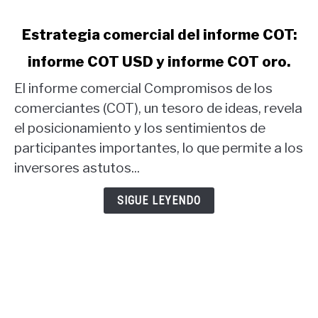
link
Estrategia comercial del informe COT:
to
informe COT USD y informe COT oro.
Estrategia
comercial
El informe comercial Compromisos de los
del
comerciantes (COT), un tesoro de ideas, revela
informe
el posicionamiento y los sentimientos de
COT:
participantes importantes, lo que permite a los
informe
COT
inversores astutos...
USD
y
SIGUE LEYENDO
informe
COT
oro.