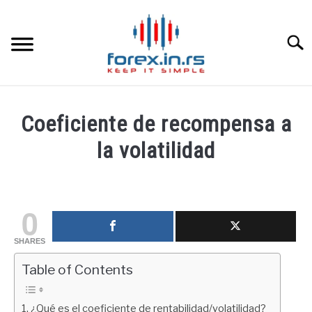
Skip
to
content
Searc
HOME INGLESA
Coeficiente de recompensa a
HOME ESPAÑOLA
la volatilidad
Written
LOS MEJORES CORREDORES DE DIVISAS
by
fxigor
0
LA INVERSIÓN
in
SHARES
Educación
PAMM
financiera
Table of Contents
CONTACT
¿Qué es el coeficiente de rentabilidad/volatilidad?