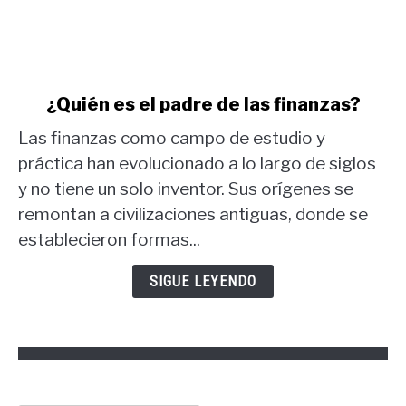
link
¿Quién es el padre de las finanzas?
to
Las finanzas como campo de estudio y
¿Quién
es
práctica han evolucionado a lo largo de siglos
el
y no tiene un solo inventor. Sus orígenes se
padre
remontan a civilizaciones antiguas, donde se
de
establecieron formas...
las
finanzas?
SIGUE LEYENDO