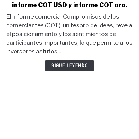
informe COT USD y informe COT oro.
Estrategia
comercial
El informe comercial Compromisos de los
del
comerciantes (COT), un tesoro de ideas, revela
informe
el posicionamiento y los sentimientos de
COT:
participantes importantes, lo que permite a los
informe
COT
inversores astutos...
USD
y
SIGUE LEYENDO
informe
COT
oro.