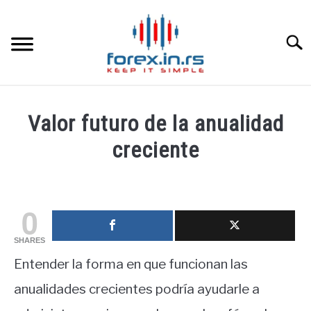
Skip
to
content
Searc
HOME INGLESA
Valor futuro de la anualidad
HOME ESPAÑOLA
creciente
Written
LOS MEJORES CORREDORES DE DIVISAS
by
fxigor
0
LA INVERSIÓN
in
SHARES
Educación
PAMM
Entender la forma en que funcionan las
financiera
anualidades crecientes podría ayudarle a
CONTACT