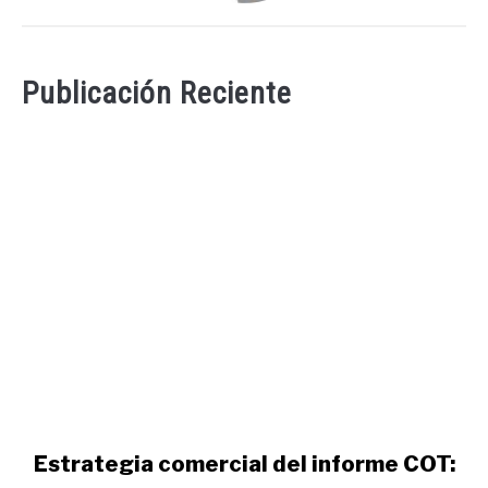
Publicación Reciente
link
Estrategia comercial del informe COT:
to