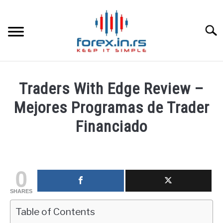
Skip
to
content
Searc
HOME INGLESA
Traders With Edge Review –
HOME ESPAÑOLA
Mejores Programas de Trader
Financiado
LOS MEJORES CORREDORES DE DIVISAS
Written
by
LA INVERSIÓN
fxigor
0
PAMM
in
SHARES
Educación
financiera
Table of Contents
CONTACT