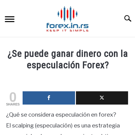
Skip
to
content
Searc
HOME INGLESA
¿Se puede ganar dinero con la
HOME ESPAÑOLA
especulación Forex?
Written
LOS MEJORES CORREDORES DE DIVISAS
by
fxigor
0
LA INVERSIÓN
in
SHARES
Educación
PAMM
¿Qué se considera especulación en forex?
financiera
El scalping (especulación) es una estrategia
CONTACT