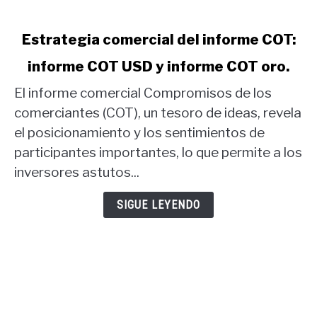
link
Estrategia comercial del informe COT:
to
informe COT USD y informe COT oro.
Estrategia
comercial
El informe comercial Compromisos de los
del
comerciantes (COT), un tesoro de ideas, revela
informe
el posicionamiento y los sentimientos de
COT:
participantes importantes, lo que permite a los
informe
COT
inversores astutos...
USD
y
SIGUE LEYENDO
informe
COT
oro.