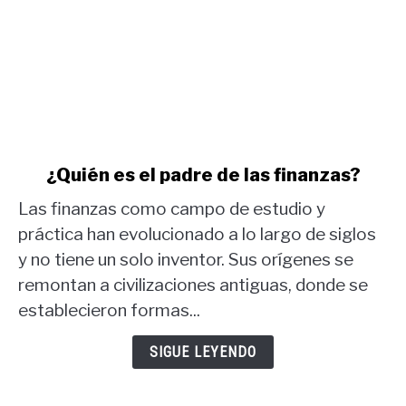
link
¿Quién es el padre de las finanzas?
to
Las finanzas como campo de estudio y
¿Quién
es
práctica han evolucionado a lo largo de siglos
el
y no tiene un solo inventor. Sus orígenes se
padre
remontan a civilizaciones antiguas, donde se
de
establecieron formas...
las
finanzas?
SIGUE LEYENDO