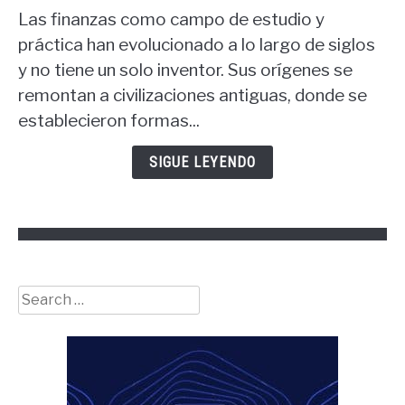
Las finanzas como campo de estudio y
¿Quién
es
práctica han evolucionado a lo largo de siglos
el
y no tiene un solo inventor. Sus orígenes se
padre
remontan a civilizaciones antiguas, donde se
de
establecieron formas...
las
finanzas?
SIGUE LEYENDO
Search
for: