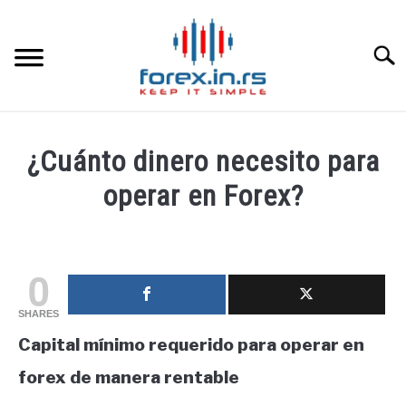
Skip
to
content
Searc
HOME INGLESA
¿Cuánto dinero necesito para
HOME ESPAÑOLA
operar en Forex?
Written
LOS MEJORES CORREDORES DE DIVISAS
by
fxigor
0
LA INVERSIÓN
in
SHARES
Educación
PAMM
Capital mínimo requerido para operar en
financiera
forex de manera rentable
CONTACT