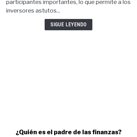
participantes importantes, lo que permite a los
informe
COT
inversores astutos...
USD
y
SIGUE LEYENDO
informe
COT
oro.
link
¿Quién es el padre de las finanzas?
to