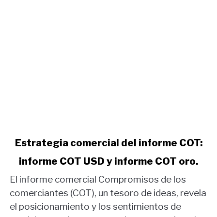
link
Estrategia comercial del informe COT:
to
informe COT USD y informe COT oro.
Estrategia
comercial
El informe comercial Compromisos de los
del
comerciantes (COT), un tesoro de ideas, revela
informe
el posicionamiento y los sentimientos de
COT: