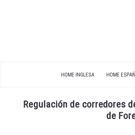
Skip
to
content
HOME INGLESA
HOME ESPA
Regulación de corredores d
de For
Written