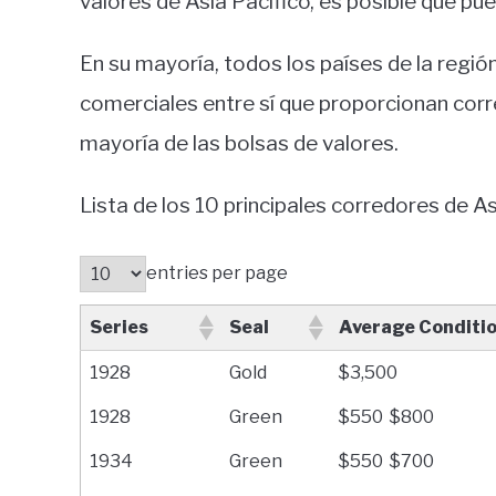
valores de Asia Pacífico, es posible que p
En su mayoría, todos los países de la regió
comerciales entre sí que proporcionan corre
mayoría de las bolsas de valores.
Lista de los 10 principales corredores de As
entries per page
Series
Seal
Average Conditi
1928
Gold
$3,500
1928
Green
$550  $800
1934
Green
$550  $700