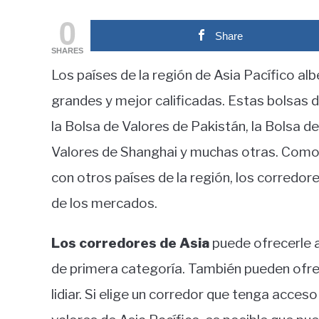
by
fxigor
0
Share
in
SHARES
Educación
Los países de la región de Asia Pacífico al
financiera
grandes y mejor calificadas. Estas bolsas d
la Bolsa de Valores de Pakistán, la Bolsa de
Valores de Shanghai y muchas otras. Como 
con otros países de la región, los corredor
de los mercados.
Los corredores de Asia
puede ofrecerle 
de primera categoría. También pueden ofre
lidiar. Si elige un corredor que tenga acces