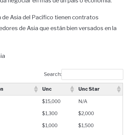
ueda negociar en más de un país o economía.
n de Asia del Pacífico tienen contratos
dores de Asia que están bien versados ​​en la
ia
Search:
on
Unc
Unc Star
$15,000
N/A
$1,300
$2,000
$1,000
$1,500