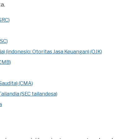
a.
SRC)
ESC)
a) (indonesio: Otoritas Jasa Keuangan) (OJK)
(CMB)
Saudita) (CMA)
Tailandia (SEC tailandesa)
a