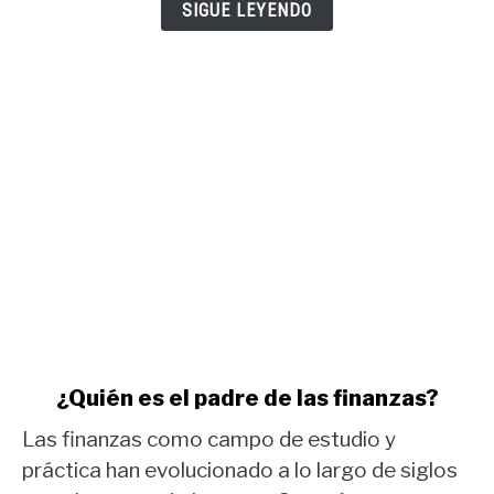
y
SIGUE LEYENDO
informe
COT
oro.
link
¿Quién es el padre de las finanzas?
to
Las finanzas como campo de estudio y
¿Quién
es
práctica han evolucionado a lo largo de siglos