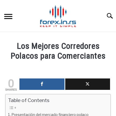
Skip
to
content
Searc
HOME INGLESA
Los Mejores Corredores
HOME ESPAÑOLA
Polacos para Comerciantes
Written
LOS MEJORES CORREDORES DE DIVISAS
by
fxigor
0
LA INVERSIÓN
in
SHARES
Educación
PAMM
financiera
Table of Contents
CONTACT
Presentación del mercado financiero polaco