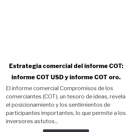
link
Estrategia comercial del informe COT:
to
informe COT USD y informe COT oro.
Estrategia
comercial
El informe comercial Compromisos de los
del
comerciantes (COT), un tesoro de ideas, revela
informe
el posicionamiento y los sentimientos de
COT:
participantes importantes, lo que permite a los
informe
COT
inversores astutos...
USD