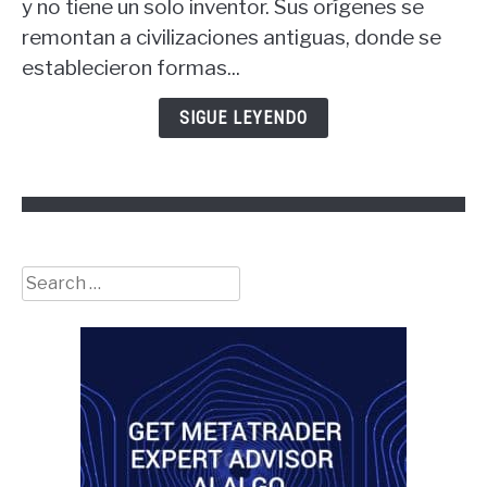
el
y no tiene un solo inventor. Sus orígenes se
padre
remontan a civilizaciones antiguas, donde se
de
establecieron formas...
las
finanzas?
SIGUE LEYENDO
Search
for: