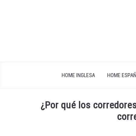
Skip
to
content
HOME INGLESA
HOME ESPA
¿Por qué los corredores
corr
Written