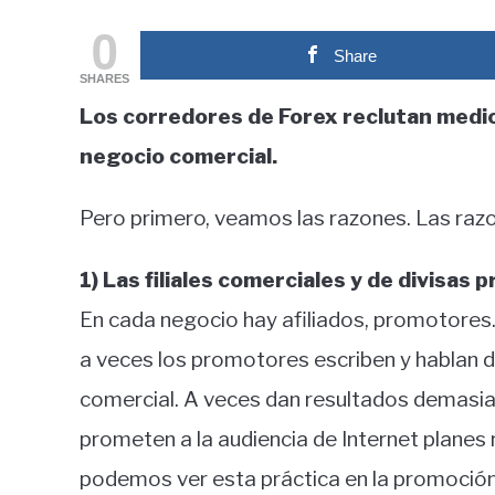
by
fxigor
0
Share
in
SHARES
Educación
Los corredores de Forex reclutan medio
financiera
negocio comercial.
Pero primero, veamos las razones. Las raz
1) Las filiales comerciales y de divisa
En cada negocio hay afiliados, promotores. 
a veces los promotores escriben y hablan d
comercial. A veces dan resultados demasia
prometen a la audiencia de Internet planes 
podemos ver esta práctica en la promoción