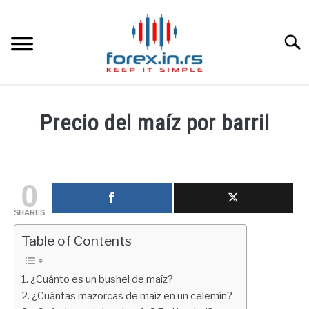
Skip
to
content
Searc
HOME INGLESA
Precio del maíz por barril
HOME ESPAÑOLA
Written
by
fxigor
LOS MEJORES CORREDORES DE DIVISAS
0
in
SHARES
LA INVERSIÓN
Educación
financiera
Table of Contents
PAMM
¿Cuánto es un bushel de maíz?
¿Cuántas mazorcas de maíz en un celemín?
CONTACT