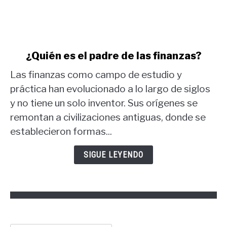
link
¿Quién es el padre de las finanzas?
to
Las finanzas como campo de estudio y
¿Quién
es
práctica han evolucionado a lo largo de siglos
el
y no tiene un solo inventor. Sus orígenes se
padre
remontan a civilizaciones antiguas, donde se
de
establecieron formas...
las
finanzas?
SIGUE LEYENDO