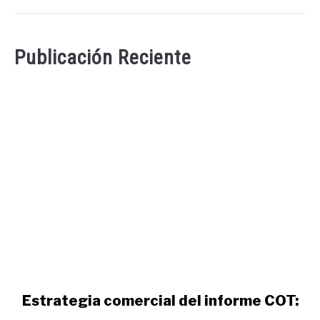
Publicación Reciente
link
Estrategia comercial del informe COT:
to