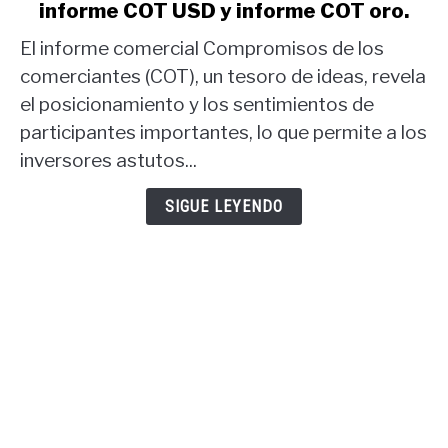
informe COT USD y informe COT oro.
Estrategia
comercial
El informe comercial Compromisos de los
del
comerciantes (COT), un tesoro de ideas, revela
informe
el posicionamiento y los sentimientos de
COT:
participantes importantes, lo que permite a los
informe
COT
inversores astutos...
USD
y
SIGUE LEYENDO
informe
COT
oro.