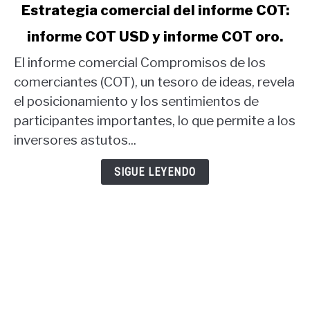
link
Estrategia comercial del informe COT:
to
informe COT USD y informe COT oro.
Estrategia
comercial
El informe comercial Compromisos de los
del
comerciantes (COT), un tesoro de ideas, revela
informe
el posicionamiento y los sentimientos de
COT:
participantes importantes, lo que permite a los
informe
COT
inversores astutos...
USD
y
SIGUE LEYENDO
informe
COT
oro.