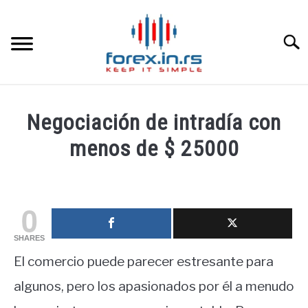
Skip
to
content
Searc
HOME INGLESA
Negociación de intradía con
HOME ESPAÑOLA
menos de $ 25000
Written
LOS MEJORES CORREDORES DE DIVISAS
by
fxigor
0
LA INVERSIÓN
in
SHARES
Educación
PAMM
El comercio puede parecer estresante para
financiera
algunos, pero los apasionados por él a menudo
CONTACT