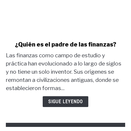
link
¿Quién es el padre de las finanzas?
to
Las finanzas como campo de estudio y
¿Quién
es
práctica han evolucionado a lo largo de siglos
el
y no tiene un solo inventor. Sus orígenes se
padre
remontan a civilizaciones antiguas, donde se
de
establecieron formas...
las
finanzas?
SIGUE LEYENDO