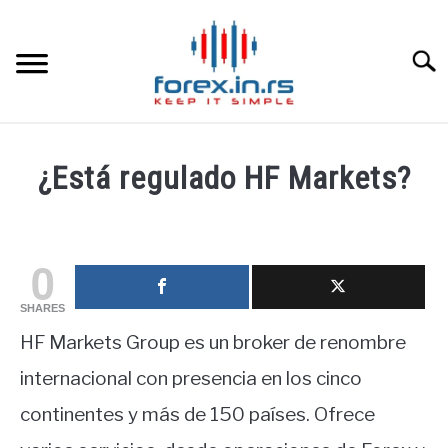
Skip
to
content
Searc
HOME INGLESA
¿Está regulado HF Markets?
HOME ESPAÑOLA
Written
by
fxigor
LOS MEJORES CORREDORES DE DIVISAS
0
in
SHARES
LA INVERSIÓN
Corredores
,
Educación
HF Markets Group es un broker de renombre
financiera
PAMM
internacional con presencia en los cinco
continentes y más de 150 países. Ofrece
CONTACT