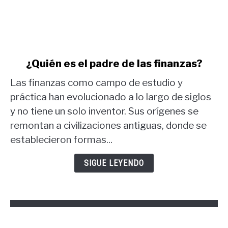
link
¿Quién es el padre de las finanzas?
to
Las finanzas como campo de estudio y
¿Quién
es
práctica han evolucionado a lo largo de siglos
el
y no tiene un solo inventor. Sus orígenes se
padre
remontan a civilizaciones antiguas, donde se
de
establecieron formas...
las
finanzas?
SIGUE LEYENDO