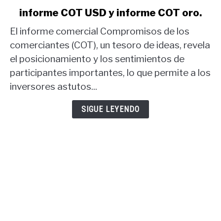
to
informe COT USD y informe COT oro.
Estrategia
comercial
El informe comercial Compromisos de los
del
comerciantes (COT), un tesoro de ideas, revela
informe
el posicionamiento y los sentimientos de
COT:
participantes importantes, lo que permite a los
informe
COT
inversores astutos...
USD
y
SIGUE LEYENDO
informe
COT
oro.