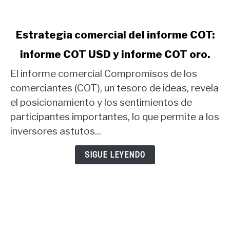
link
Estrategia comercial del informe COT:
to
informe COT USD y informe COT oro.
Estrategia
comercial
El informe comercial Compromisos de los
del
comerciantes (COT), un tesoro de ideas, revela
informe
el posicionamiento y los sentimientos de
COT:
participantes importantes, lo que permite a los
informe
COT
inversores astutos...
USD
y
SIGUE LEYENDO
informe
COT
oro.