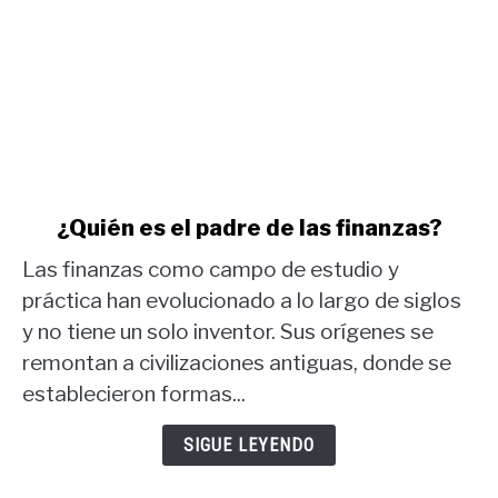
link
¿Quién es el padre de las finanzas?
to
Las finanzas como campo de estudio y
¿Quién
es
práctica han evolucionado a lo largo de siglos
el
y no tiene un solo inventor. Sus orígenes se
padre
remontan a civilizaciones antiguas, donde se
de
establecieron formas...
las
finanzas?
SIGUE LEYENDO