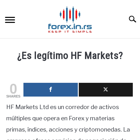
Skip
to
content
Searc
HOME INGLESA
¿Es legítimo HF Markets?
HOME ESPAÑOLA
Written
by
fxigor
LOS MEJORES CORREDORES DE DIVISAS
0
in
SHARES
LA INVERSIÓN
Corredores
,
Educación
HF Markets Ltd es un corredor de activos
financiera
PAMM
múltiples que opera en Forex y materias
primas, índices, acciones y criptomonedas. La
CONTACT