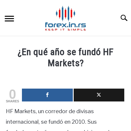
Skip
to
content
Searc
HOME INGLESA
¿En qué año se fundó HF
HOME ESPAÑOLA
Markets?
Written
LOS MEJORES CORREDORES DE DIVISAS
by
fxigor
0
LA INVERSIÓN
in
SHARES
Corredores
,
Educación
PAMM
HF Markets, un corredor de divisas
financiera
internacional, se fundó en 2010. Sus
CONTACT