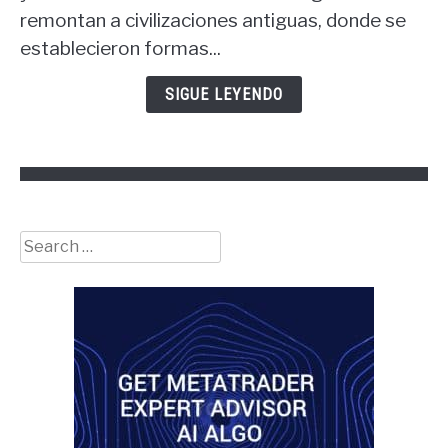
padre
remontan a civilizaciones antiguas, donde se
de
establecieron formas...
las
finanzas?
SIGUE LEYENDO
Search
for: