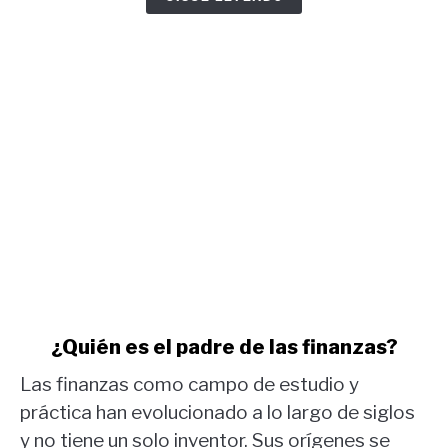
informe
COT
oro.
link
¿Quién es el padre de las finanzas?
to
Las finanzas como campo de estudio y
¿Quién
es
práctica han evolucionado a lo largo de siglos
el
y no tiene un solo inventor. Sus orígenes se