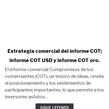
link
Estrategia comercial del informe COT:
to
informe COT USD y informe COT oro.
Estrategia
comercial
El informe comercial Compromisos de los
del
comerciantes (COT), un tesoro de ideas, revela
informe
el posicionamiento y los sentimientos de
COT:
participantes importantes, lo que permite a los
informe
COT
inversores astutos...
USD
y
SIGUE LEYENDO