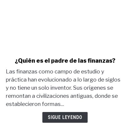
link
¿Quién es el padre de las finanzas?
to
Las finanzas como campo de estudio y
¿Quién
es
práctica han evolucionado a lo largo de siglos
el
y no tiene un solo inventor. Sus orígenes se
padre
remontan a civilizaciones antiguas, donde se
de
establecieron formas...
las
finanzas?
SIGUE LEYENDO