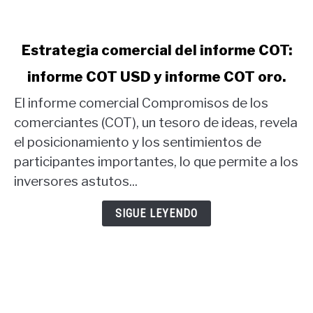
link
Estrategia comercial del informe COT:
to
informe COT USD y informe COT oro.
Estrategia
comercial
El informe comercial Compromisos de los
del
comerciantes (COT), un tesoro de ideas, revela
informe
el posicionamiento y los sentimientos de
COT:
participantes importantes, lo que permite a los
informe
COT
inversores astutos...
USD
y
SIGUE LEYENDO
informe
COT
oro.