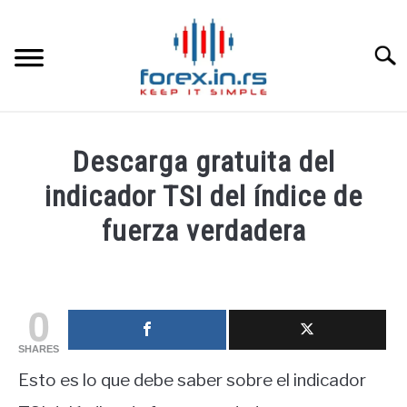
Skip
to
content
Searc
HOME INGLESA
Descarga gratuita del
HOME ESPAÑOLA
indicador TSI del índice de
fuerza verdadera
LOS MEJORES CORREDORES DE DIVISAS
Written
by
LA INVERSIÓN
fxigor
0
PAMM
in
SHARES
Educación
Esto es lo que debe saber sobre el indicador
financiera
CONTACT