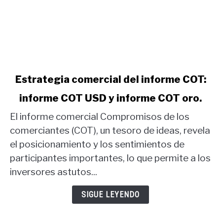
link
Estrategia comercial del informe COT:
to
informe COT USD y informe COT oro.
Estrategia
comercial
El informe comercial Compromisos de los
del
comerciantes (COT), un tesoro de ideas, revela
informe
el posicionamiento y los sentimientos de
COT:
participantes importantes, lo que permite a los
informe
COT
inversores astutos...
USD
y
SIGUE LEYENDO
informe
COT