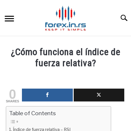
Skip
to
content
Searc
HOME INGLESA
¿Cómo funciona el índice de
HOME ESPAÑOLA
fuerza relativa?
Written
LOS MEJORES CORREDORES DE DIVISAS
by
fxigor
0
LA INVERSIÓN
in
SHARES
Educación
PAMM
financiera
Table of Contents
CONTACT
Índice de fuerza relativa – RSI