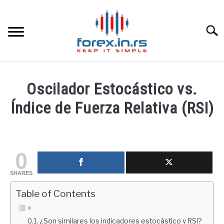
Skip
to
content
Searc
HOME INGLESA
Oscilador Estocástico vs.
HOME ESPAÑOLA
Índice de Fuerza Relativa (RSI)
Written
LOS MEJORES CORREDORES DE DIVISAS
by
fxigor
0
LA INVERSIÓN
in
SHARES
Educación
PAMM
financiera
Table of Contents
CONTACT
¿Son similares los indicadores estocástico y RSI?