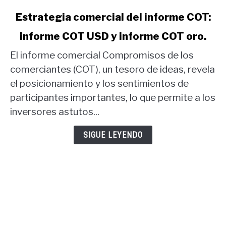
link
Estrategia comercial del informe COT:
to
informe COT USD y informe COT oro.
Estrategia
comercial
El informe comercial Compromisos de los
del
comerciantes (COT), un tesoro de ideas, revela
informe
el posicionamiento y los sentimientos de
COT:
participantes importantes, lo que permite a los
informe
COT
inversores astutos...
USD
y
SIGUE LEYENDO
informe
COT
oro.