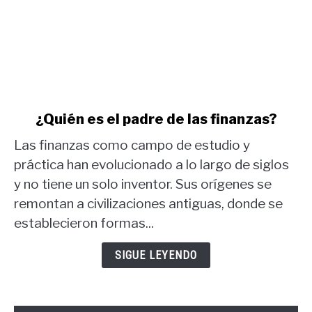
link
¿Quién es el padre de las finanzas?
to
Las finanzas como campo de estudio y
¿Quién
es
práctica han evolucionado a lo largo de siglos
el
y no tiene un solo inventor. Sus orígenes se
padre
remontan a civilizaciones antiguas, donde se
de
establecieron formas...
las
finanzas?
SIGUE LEYENDO