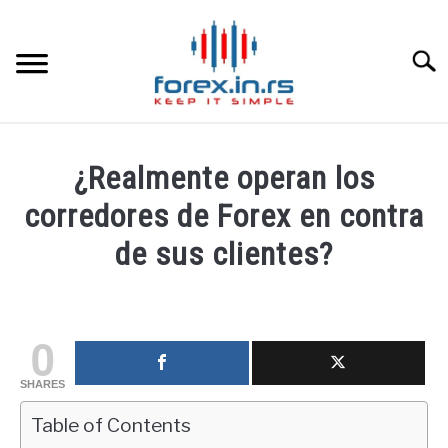
Skip
to
content
Searc
HOME INGLESA
¿Realmente operan los
HOME ESPAÑOLA
corredores de Forex en contra
de sus clientes?
LOS MEJORES CORREDORES DE DIVISAS
Written
by
LA INVERSIÓN
fxigor
0
PAMM
in
SHARES
Educación
financiera
Table of Contents
CONTACT