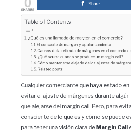
0
Share
in
SHARES
Educación
financiera
Table of Contents
¿Qué es una llamada de margen en el comercio?
El concepto de margen y apalancamiento
Causas de la retirada de márgenes en el comercio de
¿Qué ocurre cuando se produce un margin call?
Cómo mantenerse alejado de los ajustes de márgen
Related posts:
Cualquier comerciante que haya estado en e
evitar el ajuste de márgenes durante algún 
que alejarse del margin call. Pero, para evi
consciente de lo que es y cómo se puede evit
para tener una visión clara de
Margin Call
e