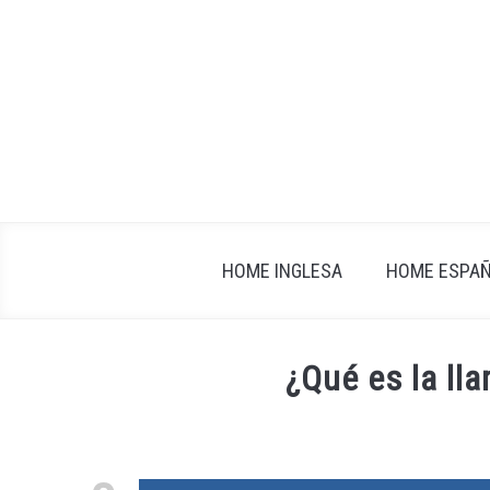
Skip
to
content
HOME INGLESA
HOME ESPA
¿Qué es la ll
Written
by
fxigor