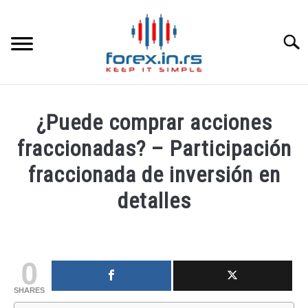
Skip
to
content
Searc
HOME INGLESA
¿Puede comprar acciones
HOME ESPAÑOLA
fraccionadas? – Participación
fraccionada de inversión en
LOS MEJORES CORREDORES DE DIVISAS
detalles
LA INVERSIÓN
Written
by
fxigor
PAMM
0
in
SHARES
CONTACT
Educación