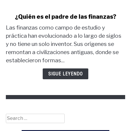
link
¿Quién es el padre de las finanzas?
to
Las finanzas como campo de estudio y
¿Quién
es
práctica han evolucionado a lo largo de siglos
el
y no tiene un solo inventor. Sus orígenes se
padre
remontan a civilizaciones antiguas, donde se
de
establecieron formas...
las
finanzas?
SIGUE LEYENDO
Search
for: