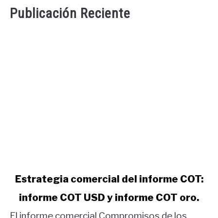
Publicación Reciente
link
Estrategia comercial del informe COT:
to
informe COT USD y informe COT oro.
Estrategia
comercial
El informe comercial Compromisos de los