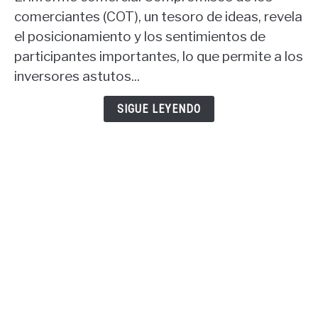
del
comerciantes (COT), un tesoro de ideas, revela
informe
el posicionamiento y los sentimientos de
COT:
participantes importantes, lo que permite a los
informe
COT
inversores astutos...
USD
y
SIGUE LEYENDO
informe
COT
oro.