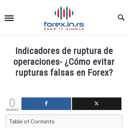
Skip
to
content
Searc
HOME INGLESA
Indicadores de ruptura de
HOME ESPAÑOLA
operaciones- ¿Cómo evitar
rupturas falsas en Forex?
LOS MEJORES CORREDORES DE DIVISAS
Written
by
LA INVERSIÓN
fxigor
0
PAMM
in
SHARES
Educación
financiera
Table of Contents
CONTACT