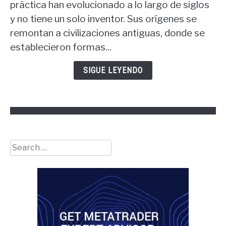
es
práctica han evolucionado a lo largo de siglos
el
y no tiene un solo inventor. Sus orígenes se
padre
remontan a civilizaciones antiguas, donde se
de
establecieron formas...
las
finanzas?
SIGUE LEYENDO
Search
for: