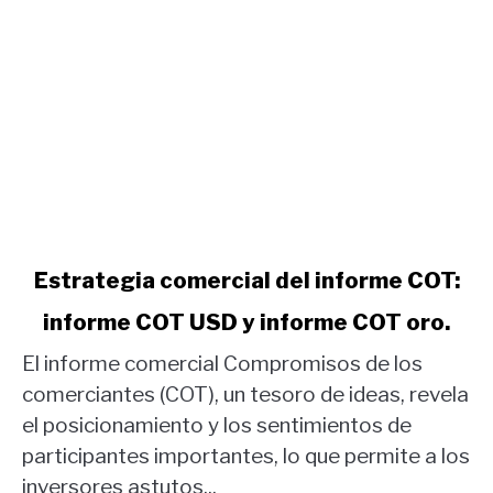
link
Estrategia comercial del informe COT:
to
informe COT USD y informe COT oro.
Estrategia
comercial
El informe comercial Compromisos de los
del
comerciantes (COT), un tesoro de ideas, revela
informe
el posicionamiento y los sentimientos de
COT:
participantes importantes, lo que permite a los
informe
COT
inversores astutos...