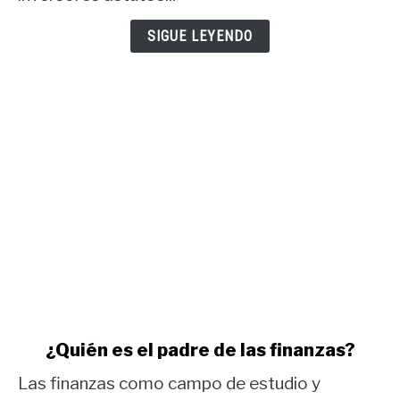
USD
y
SIGUE LEYENDO
informe
COT
oro.
link
¿Quién es el padre de las finanzas?
to
Las finanzas como campo de estudio y
¿Quién