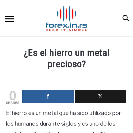
Skip
to
content
Searc
HOME INGLESA
¿Es el hierro un metal
HOME ESPAÑOLA
precioso?
Written
LOS MEJORES CORREDORES DE DIVISAS
by
fxigor
0
LA INVERSIÓN
in
SHARES
Corredores
,
Educación
PAMM
El hierro es un metal que ha sido utilizado por
financiera
los humanos durante siglos y es uno de los
CONTACT