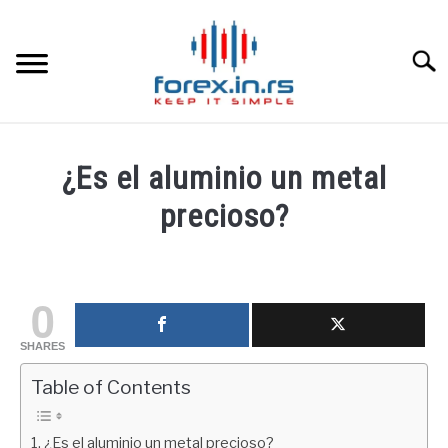
Skip
to
content
Searc
HOME INGLESA
¿Es el aluminio un metal
HOME ESPAÑOLA
precioso?
Written
LOS MEJORES CORREDORES DE DIVISAS
by
fxigor
0
LA INVERSIÓN
in
SHARES
Corredores
,
Educación
PAMM
financiera
Table of Contents
CONTACT
¿Es el aluminio un metal precioso?