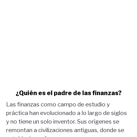
oro.
link
¿Quién es el padre de las finanzas?
to
Las finanzas como campo de estudio y
¿Quién
es
práctica han evolucionado a lo largo de siglos
el
y no tiene un solo inventor. Sus orígenes se
padre
remontan a civilizaciones antiguas, donde se
de