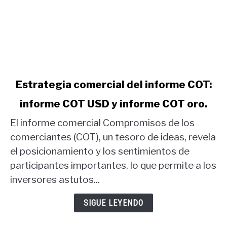
link
Estrategia comercial del informe COT:
to
informe COT USD y informe COT oro.
Estrategia
comercial
El informe comercial Compromisos de los
del
comerciantes (COT), un tesoro de ideas, revela
informe
el posicionamiento y los sentimientos de
COT:
participantes importantes, lo que permite a los
informe
COT
inversores astutos...
USD
y
SIGUE LEYENDO
informe
COT