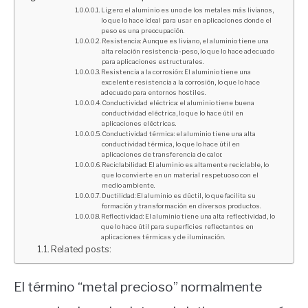
Ligero: el aluminio es uno de los metales más livianos,
lo que lo hace ideal para usar en aplicaciones donde el
peso es una preocupación.
Resistencia: Aunque es liviano, el aluminio tiene una
alta relación resistencia-peso, lo que lo hace adecuado
para aplicaciones estructurales.
Resistencia a la corrosión: El aluminio tiene una
excelente resistencia a la corrosión, lo que lo hace
adecuado para entornos hostiles.
Conductividad eléctrica: el aluminio tiene buena
conductividad eléctrica, lo que lo hace útil en
aplicaciones eléctricas.
Conductividad térmica: el aluminio tiene una alta
conductividad térmica, lo que lo hace útil en
aplicaciones de transferencia de calor.
Reciclabilidad: El aluminio es altamente reciclable, lo
que lo convierte en un material respetuoso con el
medio ambiente.
Ductilidad: El aluminio es dúctil, lo que facilita su
formación y transformación en diversos productos.
Reflectividad: El aluminio tiene una alta reflectividad, lo
que lo hace útil para superficies reflectantes en
aplicaciones térmicas y de iluminación.
Related posts:
El término “metal precioso” normalmente