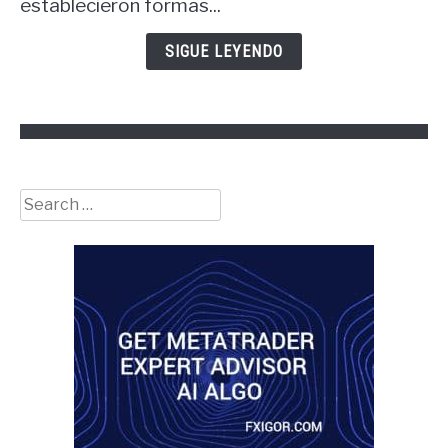
establecieron formas...
las
finanzas?
SIGUE LEYENDO
Search
for: