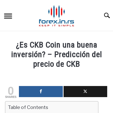
Skip
to
content
Searc
HOME INGLESA
¿Es CKB Coin una buena
HOME ESPAÑOLA
inversión? – Predicción del
precio de CKB
LOS MEJORES CORREDORES DE DIVISAS
Written
by
LA INVERSIÓN
fxigor
0
PAMM
in
SHARES
Educación
financiera
Table of Contents
CONTACT