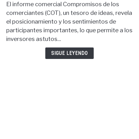
comercial
El informe comercial Compromisos de los
del
comerciantes (COT), un tesoro de ideas, revela
informe
el posicionamiento y los sentimientos de
COT:
participantes importantes, lo que permite a los
informe
COT
inversores astutos...
USD
y
SIGUE LEYENDO
informe
COT
oro.