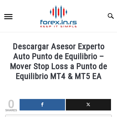
Skip
to
content
Searc
HOME INGLESA
Descargar Asesor Experto
HOME ESPAÑOLA
Auto Punto de Equilibrio –
Mover Stop Loss a Punto de
LOS MEJORES CORREDORES DE DIVISAS
Equilibrio MT4 & MT5 EA
LA INVERSIÓN
Written
by
fxigor
PAMM
0
in
SHARES
CONTACT
Educación