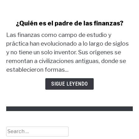
link
¿Quién es el padre de las finanzas?
to
Las finanzas como campo de estudio y
¿Quién
es
práctica han evolucionado a lo largo de siglos
el
y no tiene un solo inventor. Sus orígenes se
padre
remontan a civilizaciones antiguas, donde se
de
establecieron formas...
las
finanzas?
SIGUE LEYENDO
Search
for: