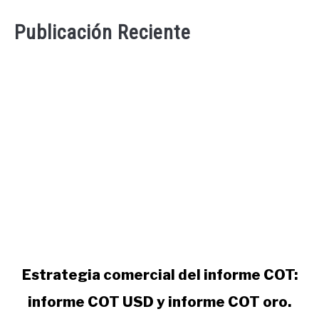
Publicación Reciente
link
Estrategia comercial del informe COT:
to
informe COT USD y informe COT oro.
Estrategia