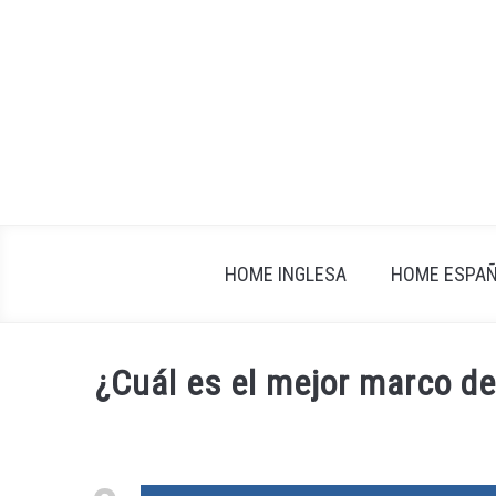
Skip
to
content
HOME INGLESA
HOME ESPA
¿Cuál es el mejor marco de
Written
by
fxigor