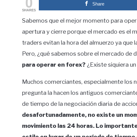
0
Share
in
SHARES
Educación
Sabemos que el mejor momento para operar
financiera
apertura y cierre porque el mercado es el 
traders evitan la hora del almuerzo ya que
Pero, ¿qué sabemos sobre el mercado de d
para operar en forex?
¿Existe siquiera u
Muchos comerciantes, especialmente los n
pregunta la hacen los antiguos comerciant
de tiempo de la negociación diaria de acci
desafortunadamente, no existe un mom
movimiento las 24 horas. Lo importante 
estilo en lugar de un período de tiempo