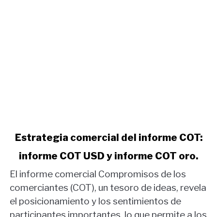
link
Estrategia comercial del informe COT:
to
informe COT USD y informe COT oro.
Estrategia
comercial
El informe comercial Compromisos de los
del
comerciantes (COT), un tesoro de ideas, revela
informe
el posicionamiento y los sentimientos de
COT:
participantes importantes, lo que permite a los
informe