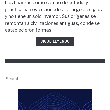
Las finanzas como campo de estudio y
¿Quién
es
práctica han evolucionado a lo largo de siglos
el
y no tiene un solo inventor. Sus orígenes se
padre
remontan a civilizaciones antiguas, donde se
de
establecieron formas...
las
finanzas?
SIGUE LEYENDO
Search
for: