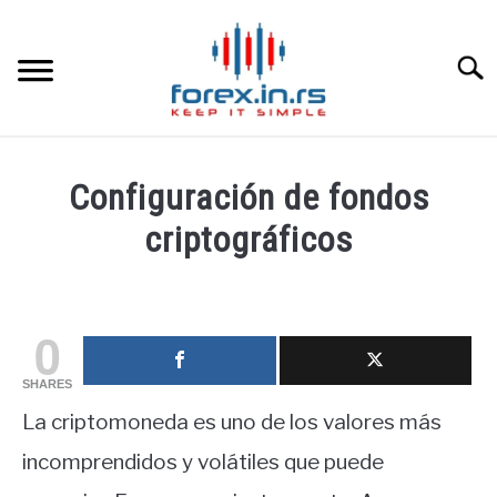
Skip
to
content
Searc
HOME INGLESA
Configuración de fondos
HOME ESPAÑOLA
criptográficos
Written
LOS MEJORES CORREDORES DE DIVISAS
by
fxigor
0
LA INVERSIÓN
in
SHARES
Educación
PAMM
La criptomoneda es uno de los valores más
financiera
incomprendidos y volátiles que puede
CONTACT