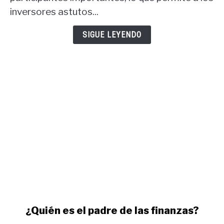
COT
inversores astutos...
USD
y
SIGUE LEYENDO
informe
COT
oro.
link
¿Quién es el padre de las finanzas?
to