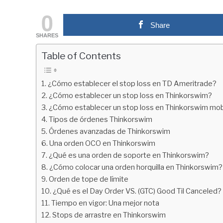
by
fxigor
0
Share
in
SHARES
Educación
financiera
Table of Contents
¿Cómo establecer el stop loss en TD Ameritrade?
¿Cómo establecer un stop loss en Thinkorswim?
¿Cómo establecer un stop loss en Thinkorswim mob
Tipos de órdenes Thinkorswim
Órdenes avanzadas de Thinkorswim
Una orden OCO en Thinkorswim
¿Qué es una orden de soporte en Thinkorswim?
¿Cómo colocar una orden horquilla en Thinkorswim?
Orden de tope de límite
¿Qué es el Day Order VS. (GTC) Good Til Canceled?
Tiempo en vigor: Una mejor nota
Stops de arrastre en Thinkorswim