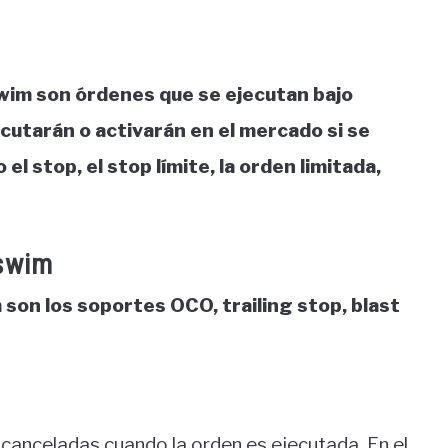
wim son órdenes que se ejecutan bajo
ecutarán o activarán en el mercado si se
l stop, el stop límite, la orden limitada,
swim
on los soportes OCO, trailing stop, blast
m
canceladas cuando la orden es ejecutada. En el