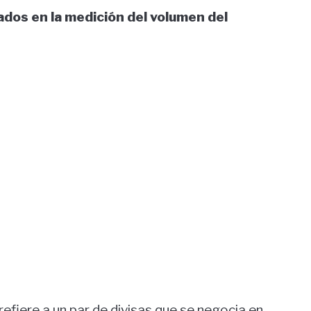
ados en la medición del volumen del
 refiere a un par de divisas que se negocia en