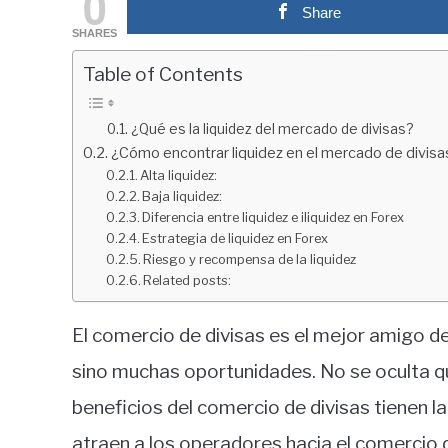
0
Share
in
SHARES
Educación
financiera
Table of Contents
¿Qué es la liquidez del mercado de divisas?
¿Cómo encontrar liquidez en el mercado de divisa
Alta liquidez:
Baja liquidez:
Diferencia entre liquidez e iliquidez en Forex
Estrategia de liquidez en Forex
Riesgo y recompensa de la liquidez
Related posts:
El comercio de divisas es el mejor amigo d
sino muchas oportunidades. No se oculta qu
beneficios del comercio de divisas tienen l
atraen a los operadores hacia el comercio de 