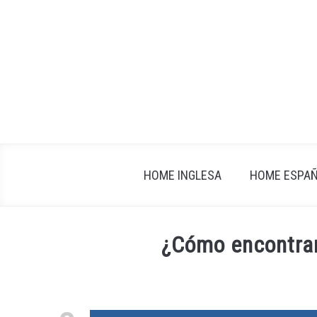
Skip
to
content
HOME INGLESA
HOME ESPA
¿Cómo encontrar
Written
by
fxigor