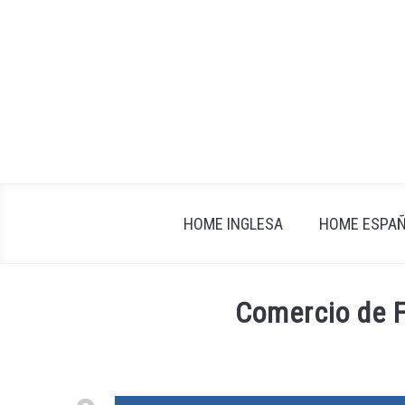
Skip
to
content
HOME INGLESA
HOME ESPA
Comercio de 
Written
by
fxigor