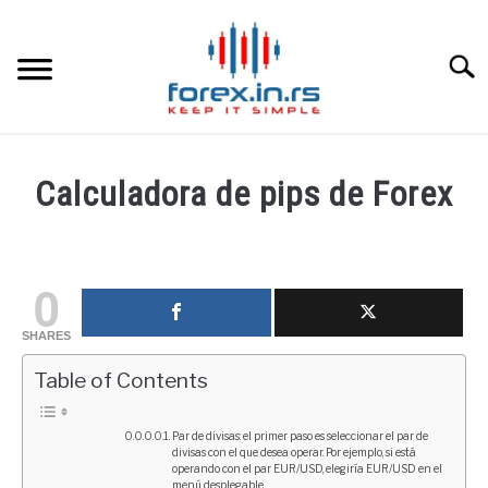
Skip
to
content
Searc
HOME INGLESA
Calculadora de pips de Forex
HOME ESPAÑOLA
Written
by
fxigor
LOS MEJORES CORREDORES DE DIVISAS
0
in
SHARES
LA INVERSIÓN
Corredores
,
Educación
financiera
Table of Contents
PAMM
Par de divisas: el primer paso es seleccionar el par de
divisas con el que desea operar. Por ejemplo, si está
CONTACT
operando con el par EUR/USD, elegiría EUR/USD en el
menú desplegable.