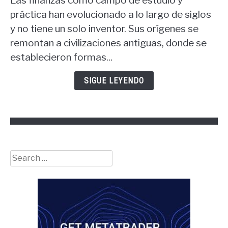
Las finanzas como campo de estudio y
¿Quién
es
práctica han evolucionado a lo largo de siglos
el
y no tiene un solo inventor. Sus orígenes se
padre
remontan a civilizaciones antiguas, donde se
de
establecieron formas...
las
finanzas?
SIGUE LEYENDO
Search
for: