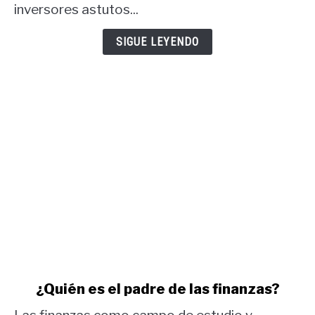
COT
inversores astutos...
USD
y
SIGUE LEYENDO
informe
COT
oro.
link
¿Quién es el padre de las finanzas?
to