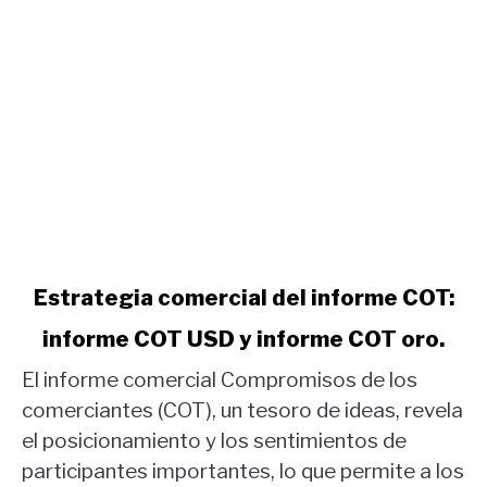
link
Estrategia comercial del informe COT:
to
informe COT USD y informe COT oro.
Estrategia
comercial
El informe comercial Compromisos de los
del
comerciantes (COT), un tesoro de ideas, revela
informe
el posicionamiento y los sentimientos de
COT:
participantes importantes, lo que permite a los
informe