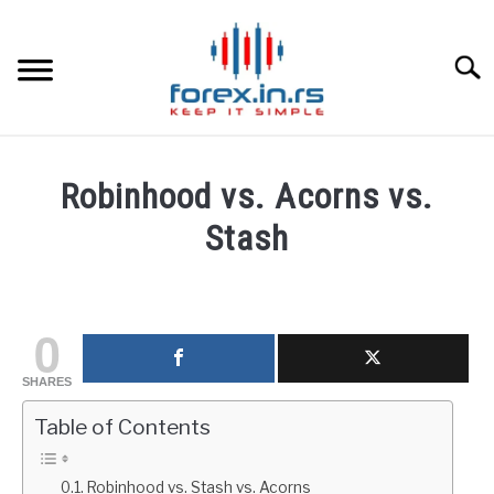
Skip
to
content
Searc
HOME INGLESA
Robinhood vs. Acorns vs.
HOME ESPAÑOLA
Stash
Written
LOS MEJORES CORREDORES DE DIVISAS
by
fxigor
0
LA INVERSIÓN
in
SHARES
Educación
PAMM
financiera
Table of Contents
CONTACT
Robinhood vs. Stash vs. Acorns