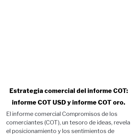
link
Estrategia comercial del informe COT:
to
informe COT USD y informe COT oro.
Estrategia
comercial
El informe comercial Compromisos de los
del
comerciantes (COT), un tesoro de ideas, revela
informe
el posicionamiento y los sentimientos de
COT: