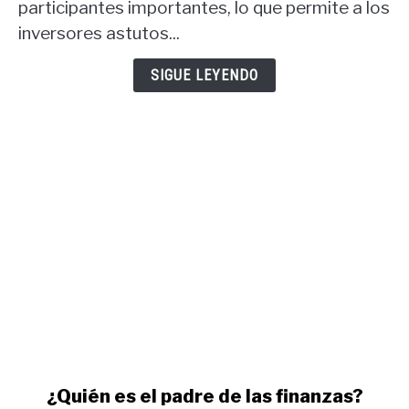
participantes importantes, lo que permite a los
informe
COT
inversores astutos...
USD
y
SIGUE LEYENDO
informe
COT
oro.
link
¿Quién es el padre de las finanzas?