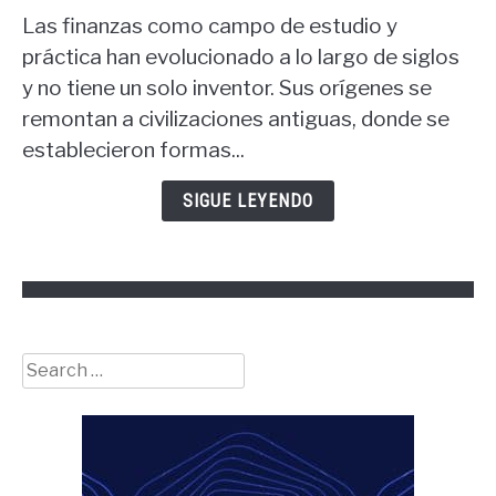
to
Las finanzas como campo de estudio y
¿Quién
es
práctica han evolucionado a lo largo de siglos
el
y no tiene un solo inventor. Sus orígenes se
padre
remontan a civilizaciones antiguas, donde se
de
establecieron formas...
las
finanzas?
SIGUE LEYENDO
Search
for: