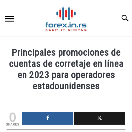
Skip
to
content
Searc
HOME INGLESA
Principales promociones de
HOME ESPAÑOLA
cuentas de corretaje en línea
en 2023 para operadores
LOS MEJORES CORREDORES DE DIVISAS
estadounidenses
LA INVERSIÓN
Written
by
fxigor
PAMM
0
in
SHARES
CONTACT
Educación