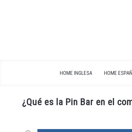
Skip
to
content
HOME INGLESA
HOME ESPA
¿Qué es la Pin Bar en el co
Written
by
fxigor