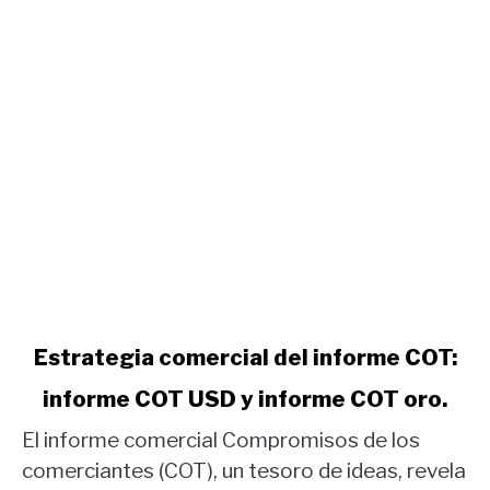
link
Estrategia comercial del informe COT:
to
informe COT USD y informe COT oro.
Estrategia
comercial
El informe comercial Compromisos de los
del
comerciantes (COT), un tesoro de ideas, revela
informe