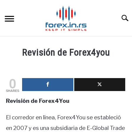
Skip
to
content
Searc
HOME INGLESA
Revisión de Forex4you
HOME ESPAÑOLA
Written
by
fxigor
LOS MEJORES CORREDORES DE DIVISAS
0
in
SHARES
LA INVERSIÓN
Educación
Revisión de Forex4You
financiera
PAMM
El corredor en línea, Forex4You se estableció
CONTACT
en 2007 y es una subsidiaria de E-Global Trade