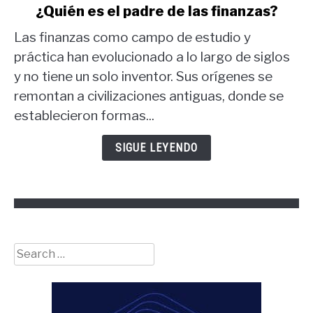
link
¿Quién es el padre de las finanzas?
to
Las finanzas como campo de estudio y
¿Quién
es
práctica han evolucionado a lo largo de siglos
el
y no tiene un solo inventor. Sus orígenes se
padre
remontan a civilizaciones antiguas, donde se
de
establecieron formas...
las
finanzas?
SIGUE LEYENDO
Search
for: