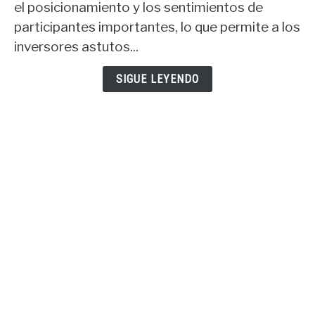
el posicionamiento y los sentimientos de
COT:
participantes importantes, lo que permite a los
informe
COT
inversores astutos...
USD
y
SIGUE LEYENDO
informe
COT
oro.