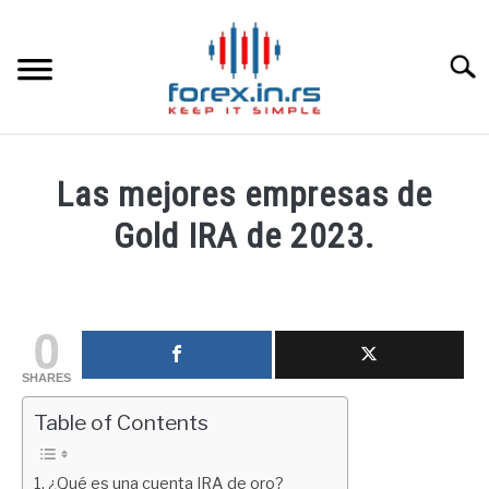
Skip
to
content
Searc
HOME INGLESA
Las mejores empresas de
HOME ESPAÑOLA
Gold IRA de 2023.
Written
LOS MEJORES CORREDORES DE DIVISAS
by
fxigor
0
LA INVERSIÓN
in
SHARES
Educación
PAMM
financiera
Table of Contents
CONTACT
¿Qué es una cuenta IRA de oro?