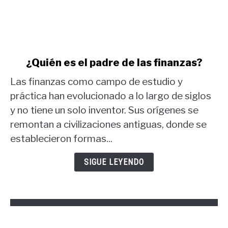
link
¿Quién es el padre de las finanzas?
to
Las finanzas como campo de estudio y
¿Quién
es
práctica han evolucionado a lo largo de siglos
el
y no tiene un solo inventor. Sus orígenes se
padre
remontan a civilizaciones antiguas, donde se
de
establecieron formas...
las
finanzas?
SIGUE LEYENDO