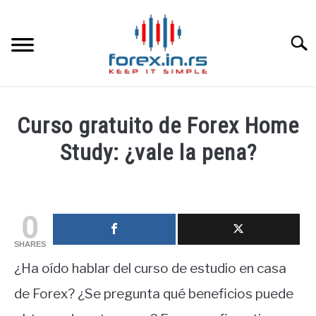
Skip
to
content
Searc
HOME INGLESA
Curso gratuito de Forex Home
HOME ESPAÑOLA
Study: ¿vale la pena?
Written
LOS MEJORES CORREDORES DE DIVISAS
by
fxigor
0
LA INVERSIÓN
in
SHARES
Educación
PAMM
¿Ha oído hablar del curso de estudio en casa
financiera
de Forex? ¿Se pregunta qué beneficios puede
CONTACT