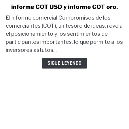
to
informe COT USD y informe COT oro.
Estrategia
comercial
El informe comercial Compromisos de los
del
comerciantes (COT), un tesoro de ideas, revela
informe
el posicionamiento y los sentimientos de
COT:
participantes importantes, lo que permite a los
informe
COT
inversores astutos...
USD
y
SIGUE LEYENDO
informe
COT
oro.