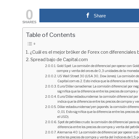
by
fxigor
0
Share
in
SHARES
Corredores
,
Educación
financiera
Table of Contents
¿Cuál es el mejor bróker de Forex con diferenciales 
Spread bajo de Capital.com
Gold Spot: La comisión de diferencial por operar con Gold
compra y venta del oro es de 0,3 unidades de la moneda
US Wall Street 30 (USA 30, Dow Jones): La comisión de 
Capital.com es 2. Esto indica que la diferencia entre los
Euro/Dólar canadiense: La comisión diferencial por neg
significa que la diferencia entre los precios de compra 
Euro/Dólar estadounidense: la comisión diferencial por
indica que la diferencia entre los precios de compra y 
Dólar estadounidense/yen japonés: la comisión diferenci
0,01. Esto significa que la diferencia entre los precios
el USD).
Spot de petróleo crudo: la comisión de diferencial para 
diferencia entre los precios de compra y venta del petr
Alemania 40: La comisión de diferencial por operar con 
entre los precios de compra y venta del índice es de 1,5 