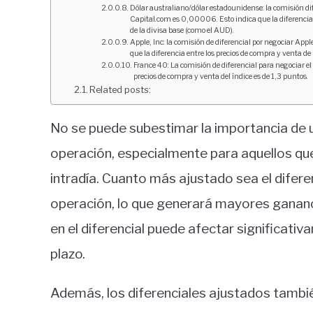
Dólar australiano/dólar estadounidense: la comisión dif
Capital.com es 0,00006. Esto indica que la diferencia
de la divisa base (como el AUD).
Apple, Inc: la comisión de diferencial por negociar Appl
que la diferencia entre los precios de compra y venta d
France 40: La comisión de diferencial para negociar el 
precios de compra y venta del índice es de 1,3 puntos.
Related posts:
No se puede subestimar la importancia de u
operación, especialmente para aquellos que
intradía. Cuanto más ajustado sea el difer
operación, lo que generará mayores gananci
en el diferencial puede afectar significati
plazo.
Además, los diferenciales ajustados tambié