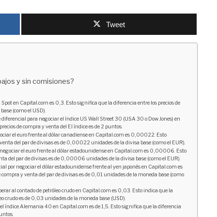
Tweet
bajos y sin comisiones?
 Spot en Capital.com es 0,3. Esto significa que la diferencia entre los precios de
 base (como el USD).
diferencial para negociar el índice US Wall Street 30 (USA 30 o Dow Jones) en
 precios de compra y venta del El índice es de 2 puntos.
ociar el euro frente al dólar canadiense en Capital.com es 0,00022. Esto
y venta del par de divisas es de 0,00022 unidades de la divisa base (como el EUR).
 negociar el euro frente al dólar estadounidense en Capital.com es 0,00006. Esto
venta del par de divisas es de 0,00006 unidades de la divisa base (como el EUR).
al por negociar el dólar estadounidense frente al yen japonés en Capital.com es
 de compra y venta del par de divisas es de 0,01 unidades de la moneda base (como
operar al contado de petróleo crudo en Capital.com es 0,03. Esto indica que la
óleo crudo es de 0,03 unidades de la moneda base (USD).
el índice Alemania 40 en Capital.com es de 1,5. Esto significa que la diferencia
puntos.