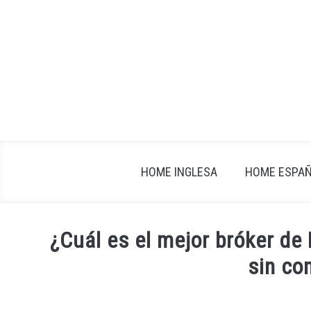
Skip
to
content
HOME INGLESA
HOME ESPA
¿Cuál es el mejor bróker de 
sin co
Written