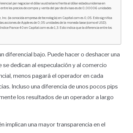
erencial por negociar el dólar australiano frente al dólar estadounidense en
 entre los precios de compra y venta del par de divisas es de 0,00006 unidades
e, Inc. (la conocida empresa de tecnología) en Capital.com es 0,05. Esto significa
e las acciones de Apple es de 0,05 unidades de la moneda base (como el USD).
índice France 40 en Capital.com es de 1,3. Esto indica que la diferencia entre los
n diferencial bajo. Puede hacer o deshacer una
 se dedican al especulación y al comercio
encial, menos pagará el operador en cada
as. Incluso una diferencia de unos pocos pips
vamente los resultados de un operador a largo
n implican una mayor transparencia en el